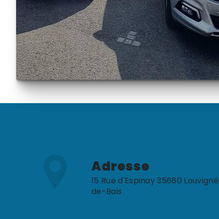
Adresse
15 Rue d'Espinay 35680 Louvigné
de-Bais