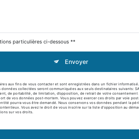
tions particulières ci-dessous **
Envoyer
 aux fins de vous contacter et sont enregistrées dans un fichier informatisé. 
es données collectées seront communiquées aux seuls destinataires suivants: S
ent, de portabilité, de limitation, d’opposition, de retrait de votre consentemen
le sort de vos données post-mortem. Vous pouvez exercer ces droits par voie pos
 d'identité pourra vous être demandé. Nous conservons vos données pendant la pé
contentieux. Vous avez le droit de vous inscrire sur la liste d'opposition au dé
tions sur vos droits.