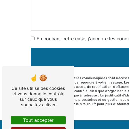
En cochant cette case, j'accepte les condi
** Les données personnelles communiquées sont nécessaires
traitants dans le seul but de répondre à votre message. L
Vous disposez de droits d’accès, de rectification, d’effacem
Ce site utilise des cookies
auprès d’une autorité de contrôle, ainsi que d’organiser 
et vous donne le contrôle
ou par courrier électronique à l'adresse . Un justificatif
sur ceux que vous
prescription légale aux fins probatoires et de gestion des 
souhaitez activer
Bloctel.gouv.fr
. Consultez le site cnil.fr pour plus d’informa
Tout accepter