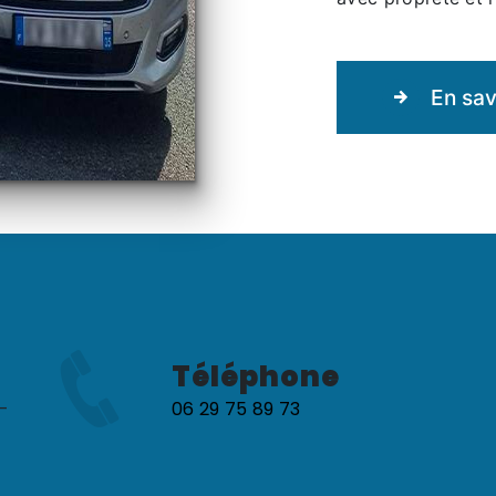
En sav
Téléphone
-
06 29 75 89 73