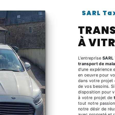
SARL Ta
TRANS
À VIT
L’entreprise
SARL 
transport de mal
d’une expérience e
en oeuvre pour vo
dans votre projet
de vos besoins. S
disposition pour 
à votre projet de
tout notre passio
notre désir de réus
avec propreté et r