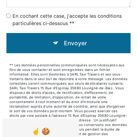
En cochant cette case, j'accepte les conditions
particulières ci-dessous **
Envoyer
** Les données personnelles communiquées sont nécessaires aux
fins de vous contacter et sont enregistrées dans un fichier
informatisé. Elles sont destinées à SARL Taxi Travers et ses sous-
traitants dans le seul but de répondre à votre message. Les données
collectées seront communiquées aux seuls destinataires suivants:
SARL Taxi Travers 15 Rue d'Espinay 35680 Louvigné-de-Bais . Vous
disposez de droits d’accès, de rectification, d’effacement, de
portabilité, de limitation, d’opposition, de retrait de votre
consentement à tout moment et du droit d’introduire une
réclamation auprès d’une autorité de contrôle, ainsi que d’organiser
le sort de vos données post-mortem. Vous pouvez exercer ces
droits par voie postale à l'adresse 15 Rue d'Espinay 35680 Louvigné-
de-Bais ou par courrier électronique à l'adresse . Un justificatif
d'identité pourra vous être demandé. Nous conservons vos données
pendant la période de prise de contact puis pendant la durée de
prescription légale aux fins probatoires et de gestion des